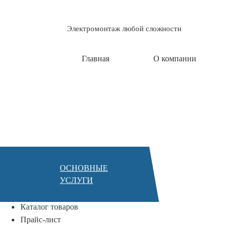
Электромонтаж любой сложности
Главная
О компании
Главная
/
РАЗВОДКА ЭЛЕКТРОПРОВО
РАЗВОДКА
ЭЛЕКТРОПРОВ
КВАРТИРЕ
ОСНОВНЫЕ
УСЛУГИ
Главная
О компании
Каталог товаров
Прайс-лист