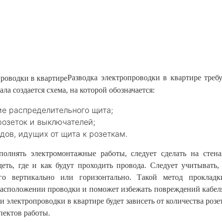
Разводка электропроводки в квартире треб
ала создается схема, на которой обозначается:
е распределительного щита;
розеток и выключателей;
дов, идущих от щита к розеткам.
ыполнять
электромонтажные работы
, следует сделать на стен
деть, где и как будут проходить провода. Следует учитывать
ого вертикально или горизонтально. Такой метод прокладк
расположении проводки и поможет избежать повреждений кабеля
и электропроводки в квартире будет зависеть от количества роз
пектов работы.